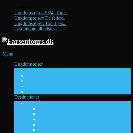
Trending:
Ungdomsrejser 2024: Top ...
Ungdomsrejser: De fedest...
Ungdomsrejser: Top 3 par...
Last minute tilbudsrejse...
Menu
Ungdomsrejser
Ungdomsrejsebureauer
DUF Rejser
Pissup Rejser
Ung Rejs
Uptours
Viby Travel
Destinationer
Fede Rejsemål
Sol og sommer
Alanya
Ayia Napa
Golden Sands
Hersonissos
Hurghada