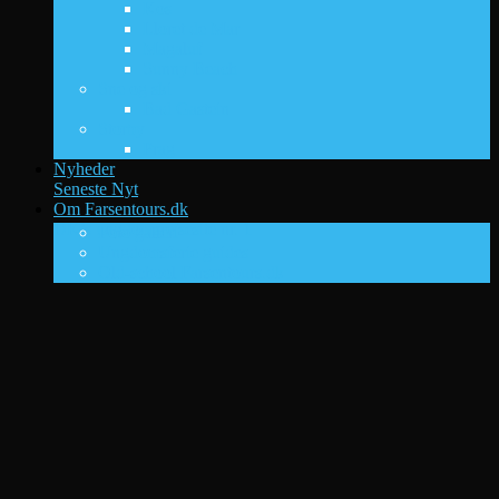
Kos
Lloret de Mar
Magaluf
Sunny Beach
Sne og ski
Bad Gastein
Storby
Prag
Nyheder
Seneste Nyt
Om Farsentours.dk
DK’s ungdomsrejsesite nr. 1
Foto galleri
Ungdomsferie guides
Old-school Farsentours.dk