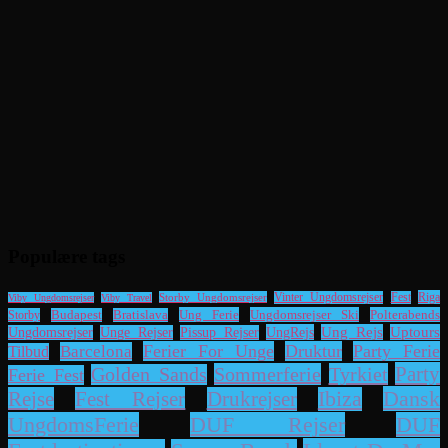
Populære tags
Riga
Storby Ungdomsrejser
Vinter Ungdomsrejser
Fest
Viby Ungdomsrejser
Viby Travel
Ung Ferie
Ungdomsrejser Ski
Polterabends
Storby
Budapest
Bratislava
UngRejs
Ung Rejs
Uptours
Ungdomsrejser
Unge Rejser
Pissup Rejser
Ferier For Unge
Druktur
Party Ferie
Barcelona
Tilbud
Party
Sommerferie
Tyrkiet
Golden Sands
Ferie Fest
Dansk
Rejse
Fest Rejser
Drukrejser
Ibiza
UngdomsFerie
DUF Rejser
DUF