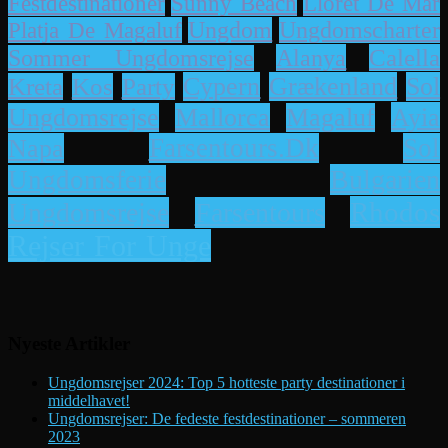
Lloret De Mar
Festdestinationer
Sunny Beach
Platja De Magaluf
Ungdom
Ungdomscharter
Alanya
Calella
Sommer Ungdomsrejse
Cypern
Grækenland
Sol
Kreta
Kos
Party
Ayia
Ungdomsrejse
Mallorca
Magaluf
Napa
Farsentours.dk
Sol
Bulgarien
Ungdomsferie
Rhodos
Ungdomsrejse
Farsentours
Rejser For Unge
Nyeste Artikler
Ungdomsrejser 2024: Top 5 hotteste party destinationer i
middelhavet!
Ungdomsrejser: De fedeste festdestinationer – sommeren
2023