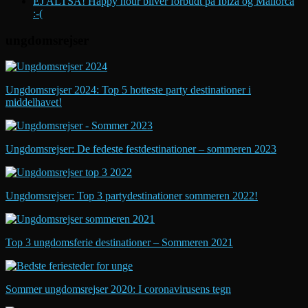
EJ ALTSÅ! Happy hour bliver forbudt på Ibiza og Mallorca
:-(
ungdomsrejser
Ungdomsrejser 2024: Top 5 hotteste party destinationer i
middelhavet!
Ungdomsrejser: De fedeste festdestinationer – sommeren 2023
Ungdomsrejser: Top 3 partydestinationer sommeren 2022!
Top 3 ungdomsferie destinationer – Sommeren 2021
Sommer ungdomsrejser 2020: I coronavirusens tegn