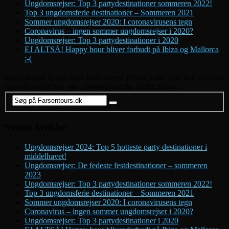
Ungdomsrejser: Top 3 partydestinationer sommeren 2022!
Top 3 ungdomsferie destinationer – Sommeren 2021
Sommer ungdomsrejser 2020: I coronavirusens tegn
Coronavirus – ingen sommer ungdomsrejser i 2020?
Ungdomsrejser: Top 3 partydestinationer i 2020
EJ ALTSÅ! Happy hour bliver forbudt på Ibiza og Mallorca
:-(
Error: unable to get links from server. Please make sure that your site
supports either file_get_contents() or the cURL library.
Nyeste Artikler
Ungdomsrejser 2024: Top 5 hotteste party destinationer i
middelhavet!
Ungdomsrejser: De fedeste festdestinationer – sommeren
2023
Ungdomsrejser: Top 3 partydestinationer sommeren 2022!
Top 3 ungdomsferie destinationer – Sommeren 2021
Sommer ungdomsrejser 2020: I coronavirusens tegn
Coronavirus – ingen sommer ungdomsrejser i 2020?
Ungdomsrejser: Top 3 partydestinationer i 2020