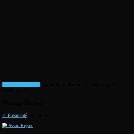
Billige afbudsrejser!
Kanon tilbud til sommerens bedste party
destinationer!
Pissup-Rejser
El Presidenté
|
16. oktober
|