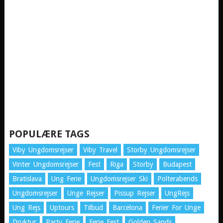
POPULÆRE TAGS
Viby Ungdomsrejser
Viby Travel
Storby Ungdomsrejser
Vinter Ungdomsrejser
Fest
Riga
Storby
Budapest
Bratislava
Ung Ferie
Ungdomsrejser Ski
Polterabends
Ungdomsrejser
Unge Rejser
Pissup Rejser
UngRejs
Ung Rejs
Uptours
Tilbud
Barcelona
Ferier For Unge
Druktur
Party Ferie
Ferie Fest
Golden Sands