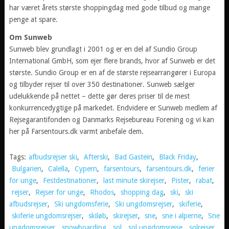
har været årets største shoppingdag med gode tilbud og mange
penge at spare.
Om Sunweb
Sunweb blev grundlagt i 2001 og er en del af Sundio Group
International GmbH, som ejer flere brands, hvor af Sunweb er det
største. Sundio Group er en af de største rejsearrangører i Europa
og tilbyder rejser til over 350 destinationer. Sunweb sælger
udelukkende på nettet – dette gør deres priser til de mest
konkurrencedygtige på markedet. Endvidere er Sunweb medlem af
Rejsegarantifonden og Danmarks Rejsebureau Forening og vi kan
her på Farsentours.dk varmt anbefale dem.
Tags:
afbudsrejser ski
,
Afterski
,
Bad Gastein
,
Black Friday
,
Bulgarien
,
Calella
,
Cypern
,
farsentours
,
farsentours.dk
,
ferier
for unge
,
Festdestinationer
,
last minute skirejser
,
Pister
,
rabat
,
rejser
,
Rejser for unge
,
Rhodos
,
shopping dag
,
ski
,
ski
afbudsrejser
,
Ski ungdomsferie
,
Ski ungdomsrejser
,
skiferie
,
skiferie ungdomsrejser
,
skiløb
,
skirejser
,
sne
,
sne i alperne
,
Sne
ungdomsrejser
,
snowboarding
,
sol
,
sol ungdomsrejse
,
solrejser
,