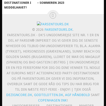
DESTINATIONER I
– SOMMEREN 2023
MIDDELHAVET!
© 2026
FARSENTOURS.DK
.
FARSENTOURS.DK - DK'S UNGDOMSREJSE SITE NR. 1 ER EN
DEL AF FARSEN® IMPERIET OG VI GIVER DIG DE SENESTE
NYHEDER OG TILBUD OM UNGDOMSFERIER TIL BL.A. ALANYA
(TYRKIET), HERSONISSOS (GRÆKENLAND), SUNNY BEACH OG
GOLDEN SANDS (BULGARIEN), LLORET DE MAR OG MAGALUF
(SPANIEN) OG BAD GASTEIN I ØSTRIG | EN UNGDOMSREJSE
ER EN FED FERIEFORM FOR DIG OG DINE VENNER TIL NOGLE
AF EUROPAS MEST ACTIONPACKED PARTY-DESTINATIONER
OG PÅ FARSENTOURS.DK GIVER VI DIG INSPIRATION,
OVERBLIK SAMT DE GODE RÅD OG TIPS DU HAR BRUG FOR
TIL DIN NÆSTE FEST-FERIE - ENJOY! | TJEK OGSÅ
DEZIGNCORE.DK
,
GODTELOTTEN.DK
,
AGF HÅNDBOLD
SAMT
COPENHAGEN INK
!
UNGDOMSREJSER
DESTINATIONER
NYHEDER