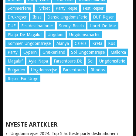
Sommerferie
Tyrkiet
Party Rejse
Fest Rejser
Drukrejser
Ibiza
Dansk UngdomsFerie
DUF Rejser
DUF
Festdestinationer
Sunny Beach
Lloret De Mar
Platja De Magaluf
Ungdom
Ungdomscharter
Sommer Ungdomsrejse
Alanya
Calella
Kreta
Kos
Party
Cypern
Grækenland
Sol Ungdomsrejse
Mallorca
Magaluf
Ayia Napa
Farsentours.dk
Sol
Ungdomsferie
Bulgarien
Ungdomsrejse
Farsentours
Rhodos
Rejser For Unge
NYESTE ARTIKLER
Ungdomsrejser 2024: Top 5 hotteste party destinationer i