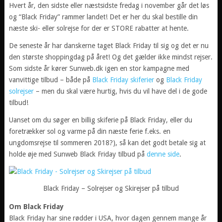
Hvert år, den sidste eller næstsidste fredag i november går det løs
og “Black Friday” rammer landet! Det er her du skal bestille din
næste ski- eller solrejse for der er STORE rabatter at hente.
De seneste år har danskerne taget Black Friday til sig og det er nu
den største shoppingdag på året! Og det gælder ikke mindst rejser.
Som sidste år kører Sunweb.dk igen en stor kampagne med
vanvittige tilbud – både på
Black Friday skiferier
og
Black Friday
solrejser
– men du skal være hurtig, hvis du vil have del i de gode
tilbud!
Uanset om du søger en billig skiferie på Black Friday, eller du
foretrækker sol og varme på din næste ferie f.eks. en
ungdomsrejse til sommeren 2018?), så kan det godt betale sig at
holde øje med Sunweb Black Friday tilbud på
denne side
.
Black Friday – Solrejser og Skirejser på tilbud
Om Black Friday
Black Friday har sine rødder i USA, hvor dagen gennem mange år