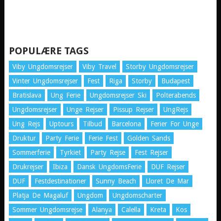
POPULÆRE TAGS
Viby Ungdomsrejser
Viby Travel
Storby Ungdomsrejser
Vinter Ungdomsrejser
Fest
Riga
Storby
Budapest
Bratislava
Ung Ferie
Ungdomsrejser Ski
Polterabends
Ungdomsrejser
Unge Rejser
Pissup Rejser
UngRejs
Ung Rejs
Uptours
Tilbud
Barcelona
Ferier For Unge
Druktur
Party Ferie
Ferie Fest
Golden Sands
Sommerferie
Tyrkiet
Party Rejse
Fest Rejser
Drukrejser
Ibiza
Dansk UngdomsFerie
DUF Rejser
DUF
Festdestinationer
Sunny Beach
Lloret De Mar
Platja De Magaluf
Ungdom
Ungdomscharter
Sommer Ungdomsrejse
Alanya
Calella
Kreta
Kos