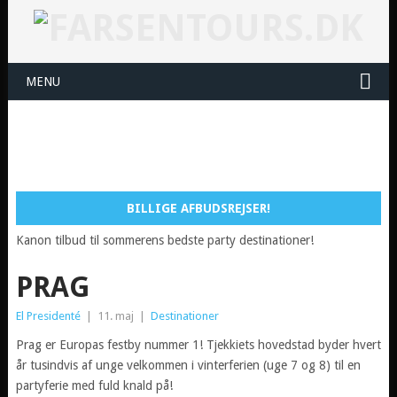
MENU
BILLIGE AFBUDSREJSER!
Kanon tilbud til sommerens bedste party destinationer!
PRAG
El Presidenté
|
11. maj
|
Destinationer
Prag er Europas festby nummer 1! Tjekkiets hovedstad byder hvert
år tusindvis af unge velkommen i vinterferien (uge 7 og 8) til en
partyferie med fuld knald på!