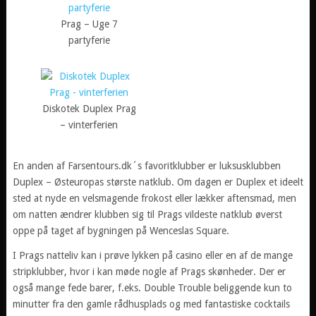
Prag – Uge 7
partyferie
Diskotek Duplex Prag
– vinterferien
En anden af Farsentours.dk´s favoritklubber er luksusklubben
Duplex – Østeuropas største natklub. Om dagen er Duplex et ideelt
sted at nyde en velsmagende frokost eller lækker aftensmad, men
om natten ændrer klubben sig til Prags vildeste natklub øverst
oppe på taget af bygningen på Wenceslas Square.
I Prags natteliv kan i prøve lykken på casino eller en af de mange
stripklubber, hvor i kan møde nogle af Prags skønheder. Der er
også mange fede barer, f.eks. Double Trouble beliggende kun to
minutter fra den gamle rådhusplads og med fantastiske cocktails