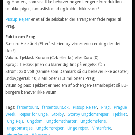
og Hooters, som vist ikke behøver nogen længere introduktion –
smukke piger, fantastisk mad og kolde drikkevarer!
Pissup Rejser
er et af de selskaber der arrangerer fede rejser til
Prag.
Fakta om Prag
Sæson: Hele året (Efterårsferien og vinterferien er dog der det
sker!)
Valuta: Tjekkisk Koruna (Czk eller kc) eller €uro (€)
Sprog: Tjekkisk (men du klarer dig fint på engelsk 🙂 )
Strøm: 230 volt (samme som Danmark så du behøver ikke adapter)
Indbyggertal: 10,3 Millioner (1,3 millioner i Prag)
Visum og pas: Tjekkiet er medlem af Schengen-samarbejdet så EU-
borgere behøver ikke visum
Tags:
farsentours
,
farsentours.dk
,
Pissup Rejser
,
Prag
,
Prague
Week
,
Rejser for unge
,
Storby
,
Storby ungdomsrejser
,
Tjekkiet
,
Ung Rejs
,
ungdom
,
ungdomscharter
,
ungdomsferie
,
ungdomsrejse
,
ungdomsrejser
,
Unge rejser
,
Vinterferie
,