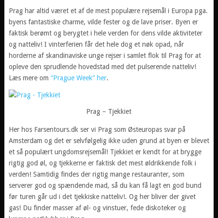
Prag har altid været et af de mest populære rejsemål i Europa pga.
byens fantastiske charme, vilde fester og de lave priser. Byen er
faktisk berømt og berygtet i hele verden for dens vilde aktiviteter
og natteliv! I vinterferien får det hele dog et nøk opad, når
horderne af skandinaviske unge rejser i samlet flok til Prag for at
opleve den sprudlende hovedstad med det pulserende natteliv!
Læs mere om
“Prague Week” her
.
Prag – Tjekkiet
Her hos Farsentours.dk ser vi Prag som Østeuropas svar på
Amsterdam og det er selvfølgelig ikke uden grund at byen er blevet
et så populært ungdomsrejsemål! Tjekkiet er kendt for at brygge
rigtig god øl, og tjekkerne er faktisk det mest øldrikkende folk i
verden! Samtidig findes der rigtig mange restauranter, som
serverer god og spændende mad, så du kan få lagt en god bund
før turen går ud i det tjekkiske natteliv!. Og her bliver der givet
gas! Du finder masser af øl- og vinstuer, fede diskoteker og