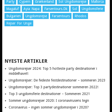
Party
Cypern
Grækenland
Sol Ungdomsrejse
Mallorca
Magaluf
Ayia Napa
Farsentours.dk
Sol
Ungdomsferie
Bulgarien
Ungdomsrejse
Farsentours
Rhodos
Rejser For Unge
NYESTE ARTIKLER
Ungdomsrejser 2024: Top 5 hotteste party destinationer i
middelhavet!
Ungdomsrejser: De fedeste festdestinationer – sommeren 2023
Ungdomsrejser: Top 3 partydestinationer sommeren 2022!
Top 3 ungdomsferie destinationer – Sommeren 2021
Sommer ungdomsrejser 2020: I coronavirusens tegn
Coronavirus – ingen sommer ungdomsrejser i 2020?