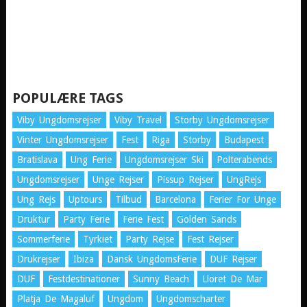
POPULÆRE TAGS
Viby Ungdomsrejser
Viby Travel
Storby Ungdomsrejser
Vinter Ungdomsrejser
Fest
Riga
Storby
Budapest
Bratislava
Ung Ferie
Ungdomsrejser Ski
Polterabends
Ungdomsrejser
Unge Rejser
Pissup Rejser
UngRejs
Ung Rejs
Uptours
Tilbud
Barcelona
Ferier For Unge
Druktur
Party Ferie
Ferie Fest
Golden Sands
Sommerferie
Tyrkiet
Party Rejse
Fest Rejser
Drukrejser
Ibiza
Dansk UngdomsFerie
DUF Rejser
DUF
Festdestinationer
Sunny Beach
Lloret De Mar
Platja De Magaluf
Ungdom
Ungdomscharter