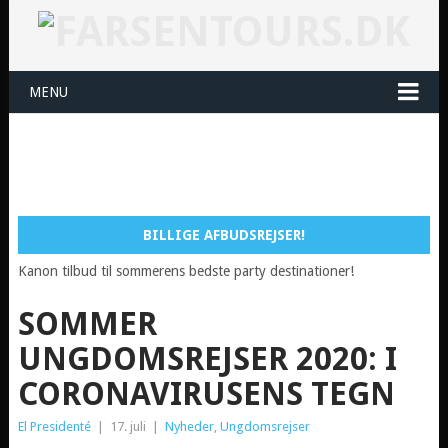
MENU
BILLIGE AFBUDSREJSER!
Kanon tilbud til sommerens bedste party destinationer!
SOMMER
UNGDOMSREJSER 2020: I
CORONAVIRUSENS TEGN
El Presidenté
|
17. juli
|
Nyheder
,
Ungdomsrejser