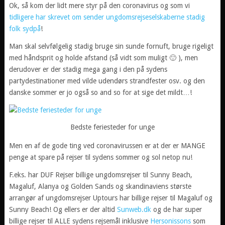
Ok, så kom der lidt mere styr på den coronavirus og som vi
tidligere har skrevet om sender ungdomsrejseselskaberne stadig
folk sydpå
!
Man skal selvfølgelig stadig bruge sin sunde fornuft, bruge rigeligt
med håndsprit og holde afstand (så vidt som muligt 🙂 ), men
derudover er der stadig mega gang i den på sydens
partydestinationer med vilde udendørs strandfester osv. og den
danske sommer er jo også so and so for at sige det mildt…!
Bedste feriesteder for unge
Men en af de gode ting ved coronavirussen er at der er MANGE
penge at spare på rejser til sydens sommer og sol netop nu!
F.eks. har DUF Rejser billige ungdomsrejser til Sunny Beach,
Magaluf, Alanya og Golden Sands og skandinaviens største
arrangør af ungdomsrejser Uptours har billige rejser til Magaluf og
Sunny Beach! Og ellers er der altid
Sunweb.dk
og de har super
billige rejser til ALLE sydens rejsemål inklusive
Hersonissons
som