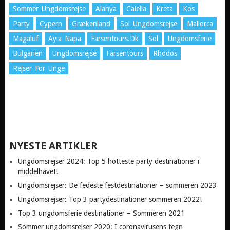
Sommer Ungdomsrejse
Alanya
Calella
Kreta
Kos
Party
Cypern
Grækenland
Sol Ungdomsrejse
Mallorca
Magaluf
Ayia Napa
Farsentours.dk
Sol
Ungdomsferie
Bulgarien
Ungdomsrejse
Farsentours
Rhodos
Rejser For Unge
NYESTE ARTIKLER
Ungdomsrejser 2024: Top 5 hotteste party destinationer i
middelhavet!
Ungdomsrejser: De fedeste festdestinationer – sommeren 2023
Ungdomsrejser: Top 3 partydestinationer sommeren 2022!
Top 3 ungdomsferie destinationer – Sommeren 2021
Sommer ungdomsrejser 2020: I coronavirusens tegn