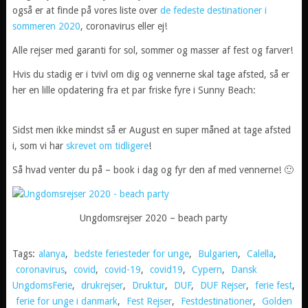
også er at finde på vores liste over
de fedeste destinationer i
sommeren 2020
, coronavirus eller ej!
Alle rejser med garanti for sol, sommer og masser af fest og farver!
Hvis du stadig er i tvivl om dig og vennerne skal tage afsted, så er
her en lille opdatering fra et par friske fyre i Sunny Beach:
Sidst men ikke mindst så er August en super måned at tage afsted
i, som vi har
skrevet om tidligere
!
Så hvad venter du på – book i dag og fyr den af med vennerne! 🙂
Ungdomsrejser 2020 – beach party
Tags:
alanya
,
bedste feriesteder for unge
,
Bulgarien
,
Calella
,
coronavirus
,
covid
,
covid-19
,
covid19
,
Cypern
,
Dansk
UngdomsFerie
,
drukrejser
,
Druktur
,
DUF
,
DUF Rejser
,
ferie fest
,
ferie for unge i danmark
,
Fest Rejser
,
Festdestinationer
,
Golden