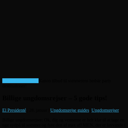
Billige afbudsrejser!
Kanon tilbud til sommerens bedste party
destinationer!
Billige ungdomsrejser – 5 gode tips!
El Presidenté
|
28. januar
|
Ungdomsrejse guides
,
Ungdomsrejser
Billige ungdomsrejser: Ok, dig og vennerne er helt klar til at tage en
uge sydpå til sommer og fyre den af max af! MEN, der er lavvande i