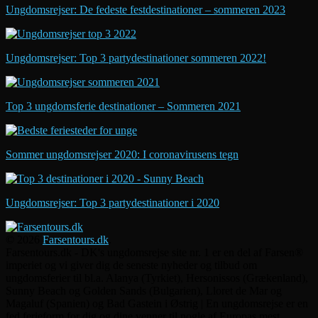
Ungdomsrejser: De fedeste festdestinationer – sommeren 2023
Ungdomsrejser: Top 3 partydestinationer sommeren 2022!
Top 3 ungdomsferie destinationer – Sommeren 2021
Sommer ungdomsrejser 2020: I coronavirusens tegn
Ungdomsrejser: Top 3 partydestinationer i 2020
© 2026
Farsentours.dk
.
Farsentours.dk - DK's ungdomsrejse site nr. 1 er en del af Farsen®
imperiet og vi giver dig de seneste nyheder og tilbud om
ungdomsferier til bl.a. Alanya (Tyrkiet), Hersonissos (Grækenland),
Sunny Beach og Golden Sands (Bulgarien), Lloret de Mar og
Magaluf (Spanien) og Bad Gastein i Østrig | En ungdomsrejse er en
fed ferieform for dig og dine venner til nogle af Europas mest