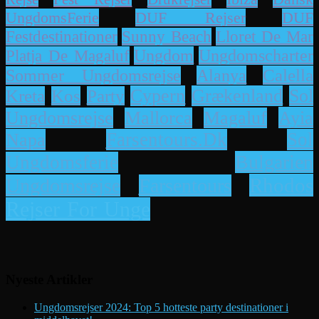
UngdomsFerie
DUF Rejser
DUF
Lloret De Mar
Festdestinationer
Sunny Beach
Platja De Magaluf
Ungdom
Ungdomscharter
Alanya
Calella
Sommer Ungdomsrejse
Cypern
Grækenland
Sol
Kreta
Kos
Party
Ayia
Ungdomsrejse
Mallorca
Magaluf
Napa
Farsentours.dk
Sol
Bulgarien
Ungdomsferie
Rhodos
Ungdomsrejse
Farsentours
Rejser For Unge
Nyeste Artikler
Ungdomsrejser 2024: Top 5 hotteste party destinationer i