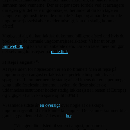
sammen med vennerne. Der er et par store fordele ved at arrangere
din egen gør-det-selv ungdomsrejse, herunder at du kan tage en
længere ungdomsferie en de normale 7 dage og at når de normale
ungdomsrejse-selskaber melder udsolgt, kan du stadig komme
afsted!
Vigtigst af alt, du kan faktisk tit komme billigere afsted end hvis du
booker via de normale ungdomsrejseselskaber. Vi har tit brugt
Sunweb.dk
og kan varmt anbefale dem. Du kan læse mere om gør-
det-selv ungdomsrejser på
dette link
.
3) Rejs i august ⛅
At rejse uden for højsæsonen er en no-brainer! Men at rejse på
ungdomsrejse i august er faktisk det perfekte tidspunkt, hvis i
spørger os! I kommer nemlig stadig afsted imens der er super meget
gang i alle festdestinationerne i syden, de fleste skoler og
uddannelsesinstutioner holder stadig lukket (især i resten af Europa)
og vigtigst af alt, i kan spare op til 50%!!!
Vi samlede sidste år
en oversigt
over nogle af de skarpe
ungdomsrejsetilbud man kunne få i august. Det samme kommer til at
gøre sig gældende i år, så læs med
her
.
“Vi tager altid afsted til syden i august, priserne er