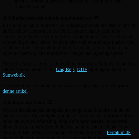
lavere, festerne federe og vejret bedre!” – Finn og hans
3 bedste venner
4) Afbudsrejser/last minute ungdomsrejser ⛅
En anden oplagt mulighed er selvfølgelig at vente til sidste minut før
du/i bestiller! Her er igen MANGE penge at spare især, hvis
sommeren i Danmark er god (så er udvalget også større!). Men det
er samtidig en stor risiko, da man ikke ved, hvor mange pladser der
er tilbage, hvor turen evt. kommer til at gå hen, hvornår man kan
komme afsted og ikke mindst hvor meget man egentlig sparer.
Når det er sagt, så er der altid gode ungdomsrejse tilbud at hente hos
alle rejsebureauerne såsom
Ung Rejs
,
DUF
og tidligere nævnte
Sunweb.dk
.
Læs mere om last minute ungdomsrejser og billige afbudsrejser i
denne artikel
.
5) Køb på afbetaling ⛅
Udover den åbenlyse mulighed at spørge dine forældre om de vil
betale, er en sidste mulighed (og ikke en vi generelt opfordrer til) at
købe din rejse på afbetaling. Nogle af ungdomsrejse-bureauerne
tilbyder at du køber rejsen tidligt så kan du betale med månedlige
afdrag. Sidste udvej er at optage et kviklån hos f.eks.
Ferratum.dk
–
men vi ville nok gøre brug af et af vores andre tips før vi overhoved