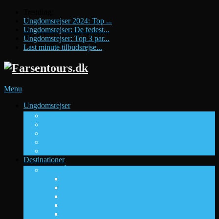
Trending:
Ungdomsrejser 2024: Top ...
Ungdomsrejser: De fedest...
Ungdomsrejser: Top 3 par...
Last minute tilbudsrejse...
Menu
Ungdomsrejser
Ungdomsrejsebureauer
DUF Rejser
Pissup Rejser
Ung Rejs
Uptours
Viby Travel
Destinationer
Fede Rejsemål
Sol og sommer
Alanya
Ayia Napa
Golden Sands
Hersonissos
Hurghada