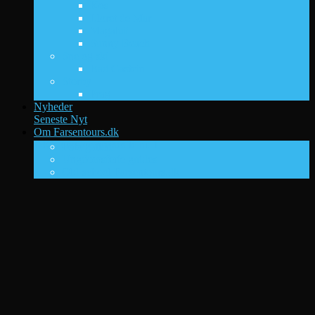
Kos
Lloret de Mar
Magaluf
Sunny Beach
Sne og ski
Bad Gastein
Storby
Prag
Nyheder
Seneste Nyt
Om Farsentours.dk
DK’s ungdomsrejsesite nr. 1
Foto galleri
Ungdomsferie guides
Old-school Farsentours.dk