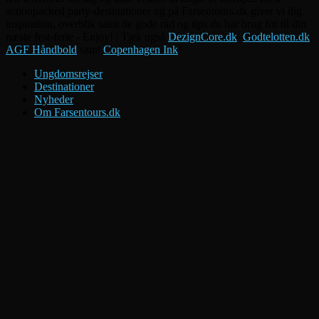
actionpacked party-destinationer og på Farsentours.dk giver vi dig
inspiration, overblik samt de gode råd og tips du har brug for til din
næste fest-ferie - Enjoy! | Tjek også
DezignCore.dk
,
Godtelotten.dk
,
AGF Håndbold
samt
Copenhagen Ink
!
Ungdomsrejser
Destinationer
Nyheder
Om Farsentours.dk