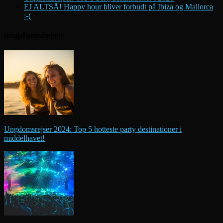
EJ ALTSÅ! Happy hour bliver forbudt på Ibiza og Mallorca
:-(
ungdomsrejser
Ungdomsrejser 2024: Top 5 hotteste party destinationer i
middelhavet!