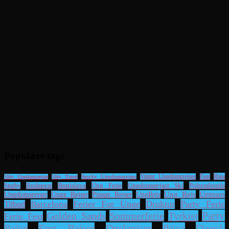
Populære tags
Riga
Storby Ungdomsrejser
Vinter Ungdomsrejser
Fest
Viby Ungdomsrejser
Viby Travel
Ung Ferie
Ungdomsrejser Ski
Polterabends
Storby
Budapest
Bratislava
UngRejs
Ung Rejs
Uptours
Ungdomsrejser
Unge Rejser
Pissup Rejser
Ferier For Unge
Druktur
Party Ferie
Barcelona
Tilbud
Party
Sommerferie
Tyrkiet
Golden Sands
Ferie Fest
Dansk
Rejse
Fest Rejser
Drukrejser
Ibiza