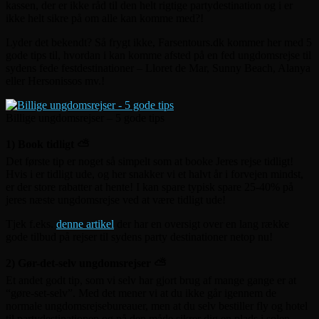
kassen, der er ikke råd til den helt rigtige partydestination og i er
ikke helt sikre på om alle kan komme med?!
Lyder det bekendt? Så frygt ikke, Farsentours.dk kommer her med 5
gode tips til, hvordan i kan komme afsted på en fed ungdomsrejse til
sydens fede festdestinationer – Lloret de Mar, Sunny Beach, Alanya
eller Hersonissos mv.!
Billige ungdomsrejser – 5 gode tips
1) Book tidligt ⛅
Det første tip er noget så simpelt som at booke Jeres rejse tidligt!
Hvis i er tidligt ude, og her snakker vi et halvt år i forvejen mindst,
er der store rabatter at hente! I kan spare typisk spare 25-40% på
jeres næste ungdomsrejse ved at være tidligt ude!
Tjek f.eks.
denne artikel
der har en oversigt over en lang række
gode tilbud på rejser til sydens party destinationer netop nu!
2) Gør-det-selv ungdomsrejser ⛅
Et andet godt tip, som vi selv har gjort brug af mange gange er at
“gøre-set-selv”. Med det mener vi at du ikke går igennem de
normale ungdomsrejsebureauer, men at du selv bestiller fly og hotel
til partydestinationen og på den måde sikrer dig en plads i solen