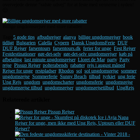
overvejede denne “sidste udvej” for at feste med vennerne i syden!
🙂
Billige ungdomsrejser med store rabatter
Tags:
5 gode tips
,
afbudsrejser
,
alanya
,
billige ungdomsrejser
,
book
tidligt
,
Bulgarien
,
Calella
,
Cypern
,
Dansk UngdomsFerie
,
DUF
,
DUF Rejser
,
farsentours
,
farsentours.dk
,
ferier for unge
,
Fest Rejser
,
Festdestinationer
,
gør-det-selv
,
gør-det-selv ungdomsrejser
,
køb på
afbetaling
,
last minute ungdomsrejser
,
Lloret de Mar
,
party
,
Party
rejse
,
Pissup Rejser
,
polterabends
,
rabatter
,
rejs i august måned
,
Rejser for unge
,
restpladser
,
Rhodos
,
sol
,
sol ungdomsrejse
,
sommer
ungdomsrejse
,
Sommerferie
,
Sunny Beach
,
tilbud
,
tyrkiet
,
ung ferie
,
Ung Rejs
,
ungdom
,
ungdomscharter
,
ungdomsferie
,
ungdomsrejse
,
ungdomsrejse tilbud
,
ungdomsrejser
,
ungdomsrejsetilbud
,
UngRejs
Relaterede artikler
Pissup Rejser
Rejser for unge, men ikke med Ung Rejs, Uptours eller DUF
Rejser?