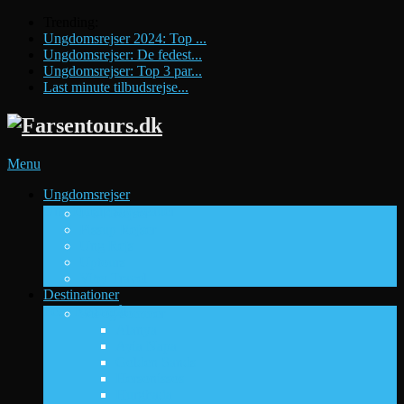
Trending:
Ungdomsrejser 2024: Top ...
Ungdomsrejser: De fedest...
Ungdomsrejser: Top 3 par...
Last minute tilbudsrejse...
Menu
Ungdomsrejser
Ungdomsrejsebureauer
DUF Rejser
Pissup Rejser
Ung Rejs
Uptours
Viby Travel
Destinationer
Fede Rejsemål
Sol og sommer
Alanya
Ayia Napa
Golden Sands
Hersonissos
Hurghada