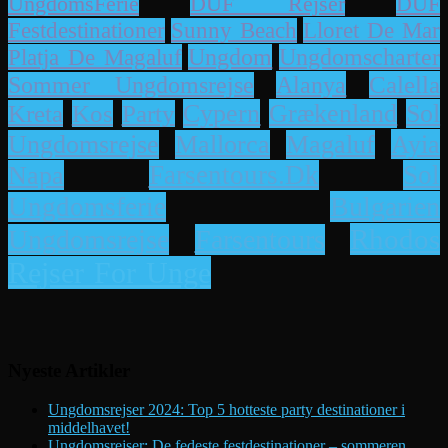
UngdomsFerie
DUF Rejser
DUF
Lloret De Mar
Festdestinationer
Sunny Beach
Platja De Magaluf
Ungdom
Ungdomscharter
Alanya
Calella
Sommer Ungdomsrejse
Cypern
Grækenland
Sol
Kreta
Kos
Party
Ayia
Ungdomsrejse
Mallorca
Magaluf
Napa
Farsentours.dk
Sol
Bulgarien
Ungdomsferie
Rhodos
Ungdomsrejse
Farsentours
Rejser For Unge
Nyeste Artikler
Ungdomsrejser 2024: Top 5 hotteste party destinationer i
middelhavet!
Ungdomsrejser: De fedeste festdestinationer – sommeren