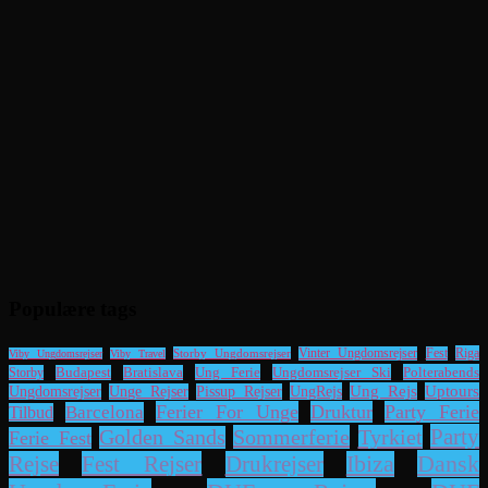
Populære tags
Riga
Storby Ungdomsrejser
Vinter Ungdomsrejser
Fest
Viby Ungdomsrejser
Viby Travel
Ung Ferie
Ungdomsrejser Ski
Polterabends
Storby
Budapest
Bratislava
UngRejs
Ung Rejs
Uptours
Ungdomsrejser
Unge Rejser
Pissup Rejser
Ferier For Unge
Druktur
Party Ferie
Barcelona
Tilbud
Party
Sommerferie
Tyrkiet
Golden Sands
Ferie Fest
Dansk
Rejse
Fest Rejser
Drukrejser
Ibiza