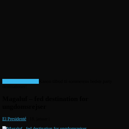
Billige afbudsrejser!
Kanon tilbud til sommerens bedste party
destinationer!
Magaluf – fed destination for
ungdomsrejser
El Presidenté
|
18. januar
|