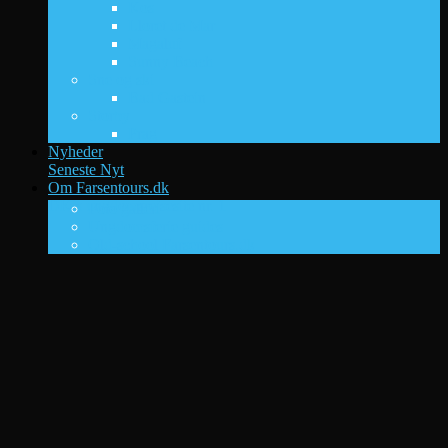
Kos
Lloret de Mar
Magaluf
Sunny Beach
Sne og ski
Bad Gastein
Storby
Prag
Nyheder
Seneste Nyt
Om Farsentours.dk
DK’s ungdomsrejsesite nr. 1
Foto galleri
Ungdomsferie guides
Old-school Farsentours.dk