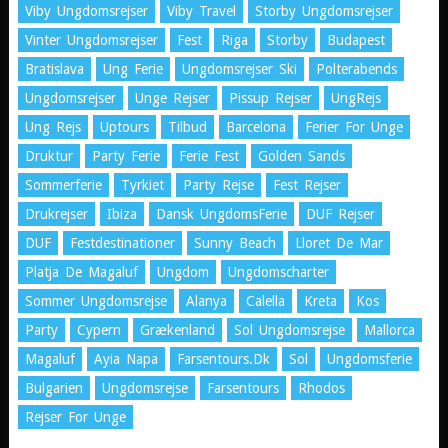
Viby Ungdomsrejser
Viby Travel
Storby Ungdomsrejser
Vinter Ungdomsrejser
Fest
Riga
Storby
Budapest
Bratislava
Ung Ferie
Ungdomsrejser Ski
Polterabends
Ungdomsrejser
Unge Rejser
Pissup Rejser
UngRejs
Ung Rejs
Uptours
Tilbud
Barcelona
Ferier For Unge
Druktur
Party Ferie
Ferie Fest
Golden Sands
Sommerferie
Tyrkiet
Party Rejse
Fest Rejser
Drukrejser
Ibiza
Dansk UngdomsFerie
DUF Rejser
DUF
Festdestinationer
Sunny Beach
Lloret De Mar
Platja De Magaluf
Ungdom
Ungdomscharter
Sommer Ungdomsrejse
Alanya
Calella
Kreta
Kos
Party
Cypern
Grækenland
Sol Ungdomsrejse
Mallorca
Magaluf
Ayia Napa
Farsentours.dk
Sol
Ungdomsferie
Bulgarien
Ungdomsrejse
Farsentours
Rhodos
Rejser For Unge