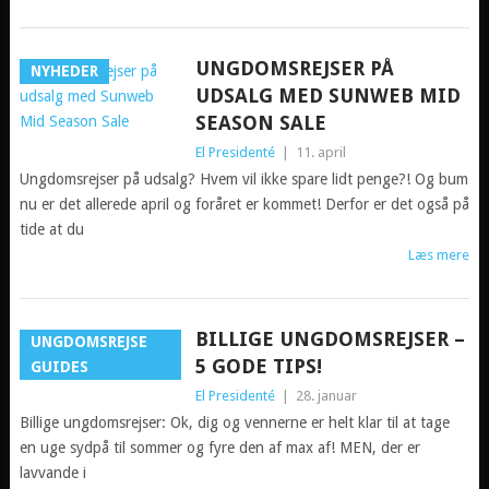
UNGDOMSREJSER PÅ
NYHEDER
UDSALG MED SUNWEB MID
SEASON SALE
El Presidenté
|
11. april
Ungdomsrejser på udsalg? Hvem vil ikke spare lidt penge?! Og bum
nu er det allerede april og foråret er kommet! Derfor er det også på
tide at du
Læs mere
BILLIGE UNGDOMSREJSER –
UNGDOMSREJSE
5 GODE TIPS!
GUIDES
El Presidenté
|
28. januar
Billige ungdomsrejser: Ok, dig og vennerne er helt klar til at tage
en uge sydpå til sommer og fyre den af max af! MEN, der er
lavvande i