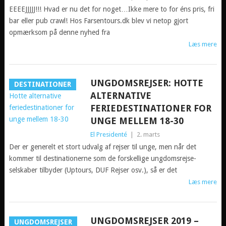
EEEEJJJJJ!!! Hvad er nu det for noget…Ikke mere to for éns pris, fri
bar eller pub crawl! Hos Farsentours.dk blev vi netop gjort
opmærksom på denne nyhed fra
Læs mere
UNGDOMSREJSER: HOTTE
DESTINATIONER
ALTERNATIVE
FERIEDESTINATIONER FOR
UNGE MELLEM 18-30
El Presidenté
|
2. marts
Der er generelt et stort udvalg af rejser til unge, men når det
kommer til destinationerne som de forskellige ungdomsrejse-
selskaber tilbyder (Uptours, DUF Rejser osv.), så er det
Læs mere
UNGDOMSREJSER 2019 –
UNGDOMSREJSER