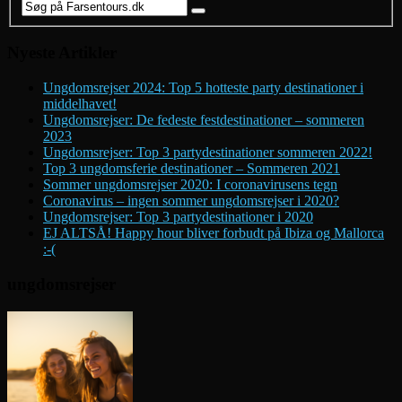
Nyeste Artikler
Ungdomsrejser 2024: Top 5 hotteste party destinationer i
middelhavet!
Ungdomsrejser: De fedeste festdestinationer – sommeren
2023
Ungdomsrejser: Top 3 partydestinationer sommeren 2022!
Top 3 ungdomsferie destinationer – Sommeren 2021
Sommer ungdomsrejser 2020: I coronavirusens tegn
Coronavirus – ingen sommer ungdomsrejser i 2020?
Ungdomsrejser: Top 3 partydestinationer i 2020
EJ ALTSÅ! Happy hour bliver forbudt på Ibiza og Mallorca
:-(
ungdomsrejser