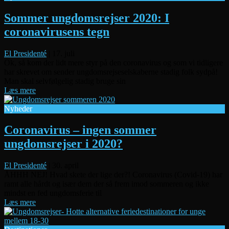
Sommer ungdomsrejser 2020: I
coronavirusens tegn
El Presidenté
|
17. juli
Ok, så kom der lidt mere styr på den coronavirus og som vi tidligere
har skrevet om sender ungdomsrejseselskaberne stadig folk sydpå!
Man skal selvfølgelig stadig bruge sin
Læs mere
Nyheder
Coronavirus – ingen sommer
ungdomsrejser i 2020?
El Presidenté
|
30. april
ÅHHH NEJ! Hvad skete der lige der?! Coronavirus (Covid-19) har
ramt alle hårdt og især dem der så frem imod sommeren og ikke
mindst en fed ungdomsferie til
Læs mere