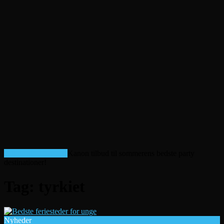
Billige afbudsrejser!
Kanon tilbud til sommerens bedste party
destinationer!
Tag:
tyrkiet
Nyheder