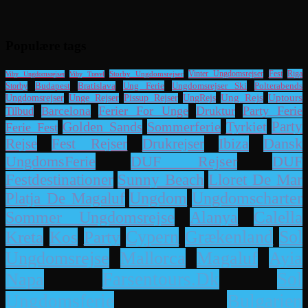
Populære tags
Riga
Storby Ungdomsrejser
Vinter Ungdomsrejser
Fest
Viby Ungdomsrejser
Viby Travel
Ung Ferie
Ungdomsrejser Ski
Polterabends
Storby
Budapest
Bratislava
UngRejs
Ung Rejs
Uptours
Ungdomsrejser
Unge Rejser
Pissup Rejser
Ferier For Unge
Druktur
Party Ferie
Barcelona
Tilbud
Party
Sommerferie
Tyrkiet
Golden Sands
Ferie Fest
Dansk
Rejse
Fest Rejser
Drukrejser
Ibiza
UngdomsFerie
DUF Rejser
DUF
Lloret De Mar
Festdestinationer
Sunny Beach
Platja De Magaluf
Ungdom
Ungdomscharter
Alanya
Calella
Sommer Ungdomsrejse
Cypern
Grækenland
Sol
Kreta
Kos
Party
Ayia
Ungdomsrejse
Mallorca
Magaluf
Napa
Farsentours.dk
Sol
Bulgarien
Ungdomsferie