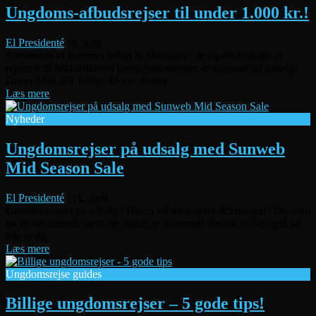
Ungdoms-afbudsrejser til under 1.000 kr.!
El Presidenté
|
8. juni
Sommeren er kommet tidligt til Danmark i år og det betyder at
rejserne til Middelhavets party destinationer er kommet på udsalg!
Det er MEGET billigt. Det er derfor
Læs mere
Nyheder
Ungdomsrejser på udsalg med Sunweb
Mid Season Sale
El Presidenté
|
11. april
Ungdomsrejser på udsalg? Hvem vil ikke spare lidt penge?! Og bum
nu er det allerede april og foråret er kommet! Derfor er det også på
tide at du
Læs mere
Ungdomsrejse guides
Billige ungdomsrejser – 5 gode tips!