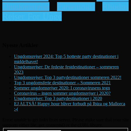
Rhodos
Ungdomsrejse
Farsentours
Rejser For Unge
Nyeste Artikler
Ungdomsrejser 2024: Top 5 hotteste party destinationer i
middelhavet!
Ungdomsrejser: De fedeste festdestinationer – sommeren
2023
Ungdomsrejser: Top 3 partydestinationer sommeren 2022!
Top 3 ungdomsferie destinationer – Sommeren 2021
Sommer ungdomsrejser 2020: I coronavirusens tegn
Coronavirus – ingen sommer ungdomsrejser i 2020?
Ungdomsrejser: Top 3 partydestinationer i 2020
EJ ALTSÅ! Happy hour bliver forbudt på Ibiza og Mallorca
:-(
Error: unable to get links from server. Please make sure that your site
supports either file_get_contents() or the cURL library.