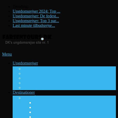
Trending:
Ungdomsrejser 2024: Top ...
Ungdomsrejser: De fedest...
Ungdomsrejser: Top 3 par...
Last minute tilbudsrejse...
Menu
Ungdomsrejser
Ungdomsrejsebureauer
DUF Rejser
Pissup Rejser
Ung Rejs
Uptours
Viby Travel
Destinationer
Fede Rejsemål
Sol og sommer
Alanya
Ayia Napa
Golden Sands
Hersonissos