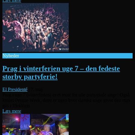
Læs mere
Nyheder
Prag i vinterferien uge 7 – den fedeste
storby partyferie!
El Presidenté
|
7. maj
Prag i uge 7 (vinterferien) er et must for alle partyglade unge! Også
kaldet Prague Week, dette er ugen hvor danske unge giver den max
gas i Tjekkiets
Læs mere