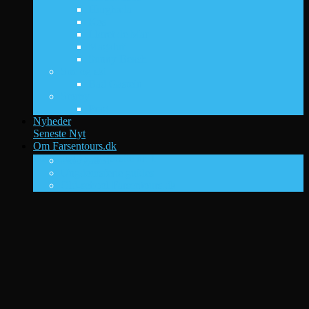
Hurghada
Kos
Lloret de Mar
Magaluf
Sunny Beach
Sne og ski
Bad Gastein
Storby
Prag
Nyheder
Seneste Nyt
Om Farsentours.dk
DK’s ungdomsrejsesite nr. 1
Foto galleri
Ungdomsferie guides
Old-school Farsentours.dk