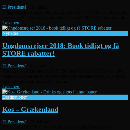
El Presidenté
|
28. januar
Billige ungdomsrejser: Ok, dig og vennerne er helt klar til at tage en
uge sydpå til sommer og fyre den af max af! MEN, der er lavvande i
Læs mere
Nyheder
Ungdomsrejser 2018: Book tidligt og få
STORE rabatter!
El Presidenté
|
3. januar
Kan du huske sommeren 2017 i Danmark? Nej, vel! Der var ikke
meget sol og varme at komme efter i sommermånederne i Danmark,
og din ungdomsferie med vennerne
Læs mere
Destinationer
Kos – Grækenland
El Presidenté
|
23. februar
Kos i Grækenland var et af de første rejsemål i Farsentours