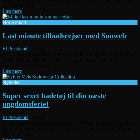
på ungdomsferie i
Læs mere
Hot Artikel!
Last minute tilbudsrejser med Sunweb
El Presidenté
|
8. maj
Har du hørt om Sunweb? Sunweb har altid billige last minute tilbud
til alle de fede rejsemål i syden – Alanya, Sunny Beach og
Hersonissos mv.! Sunweb er
Læs mere
Nyheder
Super sexet badetøj til din næste
ungdomsferie!
El Presidenté
|
7. maj
Så er sommer ungdomsrejsesæsonen 2016 lige om hjørnet og det er
tid til at få pakket kufferten og ikke mindst den frække lille bikini!
😉 Og der godt