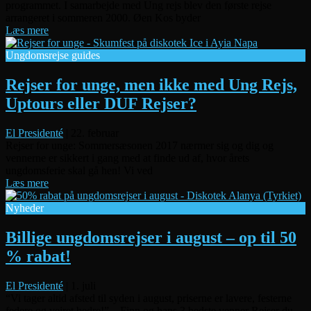
programmet. I samarbejde med Ung rejs blev den første rejse
arrangeret i sommeren 2000. Øen Kos byder
Læs mere
Ungdomsrejse guides
Rejser for unge, men ikke med Ung Rejs,
Uptours eller DUF Rejser?
El Presidenté
|
22. februar
Rejser for unge: Sommersæsonen 2017 nærmer sig og dig og
vennerne er sikkert i gang med at finde ud af, hvor årets
ungdomsferie skal gå hen! Vi ved
Læs mere
Nyheder
Billige ungdomsrejser i august – op til 50
% rabat!
El Presidenté
|
1. juli
“Vi tager altid afsted til syden i august, priserne er lavere, festerne
federe og vejret bedre!” – Finn og hans 3 bedste venner Rejser du