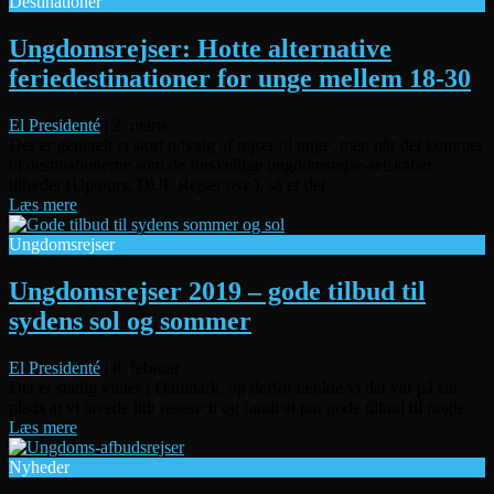
Destinationer
Ungdomsrejser: Hotte alternative
feriedestinationer for unge mellem 18-30
El Presidenté
|
2. marts
Der er generelt et stort udvalg af rejser til unge, men når det kommer
til destinationerne som de forskellige ungdomsrejse-selskaber
tilbyder (Uptours, DUF Rejser osv.), så er det
Læs mere
Ungdomsrejser
Ungdomsrejser 2019 – gode tilbud til
sydens sol og sommer
El Presidenté
|
8. februar
Det er stadig vinter i Danmark, og derfor tænkte vi det var på sin
plads at vi lavede lidt research og fandt et par gode tilbud til nogle
Læs mere
Nyheder