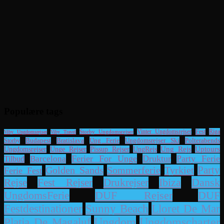
Populære tags
Riga
Storby Ungdomsrejser
Vinter Ungdomsrejser
Fest
Viby Ungdomsrejser
Viby Travel
Ung Ferie
Ungdomsrejser Ski
Polterabends
Storby
Budapest
Bratislava
UngRejs
Ung Rejs
Uptours
Ungdomsrejser
Unge Rejser
Pissup Rejser
Ferier For Unge
Druktur
Party Ferie
Barcelona
Tilbud
Party
Sommerferie
Tyrkiet
Golden Sands
Ferie Fest
Dansk
Rejse
Fest Rejser
Drukrejser
Ibiza
UngdomsFerie
DUF Rejser
DUF
Lloret De Mar
Festdestinationer
Sunny Beach
Platja De Magaluf
Ungdom
Ungdomscharter