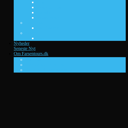
Kos
Lloret de Mar
Magaluf
Sunny Beach
Sne og ski
Bad Gastein
Storby
Prag
Nyheder
Seneste Nyt
Om Farsentours.dk
DK’s ungdomsrejsesite nr. 1
Foto galleri
Ungdomsferie guides
Old-school Farsentours.dk