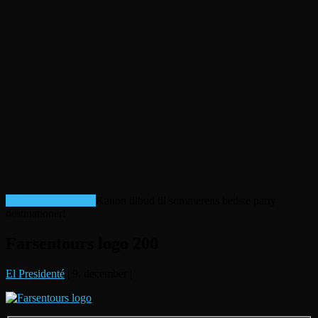
Billige afbudsrejser!
Kanon tilbud til sommerens bedste party
destinationer!
Farsentours logo 200
El Presidenté
|
9. december
|