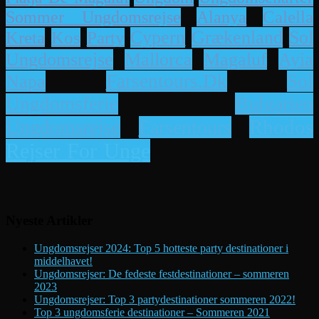
Alanya
Calella
Sommer Ungdomsrejse
Cypern
Grækenland
Sol
Kreta
Kos
Party
Ayia
Ungdomsrejse
Mallorca
Magaluf
Napa
Farsentours.dk
Sol
Bulgarien
Ungdomsferie
Rhodos
Ungdomsrejse
Farsentours
Rejser For Unge
Nyeste Artikler
Ungdomsrejser 2024: Top 5 hotteste party destinationer i
middelhavet!
Ungdomsrejser: De fedeste festdestinationer – sommeren
2023
Ungdomsrejser: Top 3 partydestinationer sommeren 2022!
Top 3 ungdomsferie destinationer – Sommeren 2021