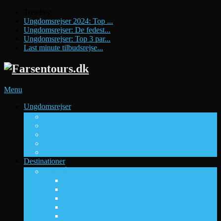
Trending:
Ungdomsrejser 2024: Top ...
Ungdomsrejser: De fedest...
Ungdomsrejser: Top 3 par...
Last minute tilbudsrejse...
Menu
Ungdomsrejser
Ungdomsrejsebureauer
DUF Rejser
Pissup Rejser
Ung Rejs
Uptours
Viby Travel
Destinationer
Fede Rejsemål
Sol og sommer
Alanya
Ayia Napa
Golden Sands
Hersonissos
Hurghada