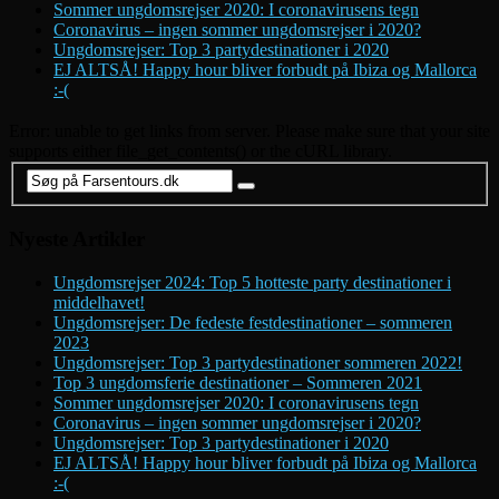
Sommer ungdomsrejser 2020: I coronavirusens tegn
Coronavirus – ingen sommer ungdomsrejser i 2020?
Ungdomsrejser: Top 3 partydestinationer i 2020
EJ ALTSÅ! Happy hour bliver forbudt på Ibiza og Mallorca
:-(
Error: unable to get links from server. Please make sure that your site
supports either file_get_contents() or the cURL library.
Nyeste Artikler
Ungdomsrejser 2024: Top 5 hotteste party destinationer i
middelhavet!
Ungdomsrejser: De fedeste festdestinationer – sommeren
2023
Ungdomsrejser: Top 3 partydestinationer sommeren 2022!
Top 3 ungdomsferie destinationer – Sommeren 2021
Sommer ungdomsrejser 2020: I coronavirusens tegn
Coronavirus – ingen sommer ungdomsrejser i 2020?
Ungdomsrejser: Top 3 partydestinationer i 2020
EJ ALTSÅ! Happy hour bliver forbudt på Ibiza og Mallorca
:-(