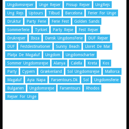
Ungdomsrejser
Unge Rejser
Pissup Rejser
UngRejs
Ung Rejs
Uptours
Tilbud
Barcelona
Ferier For Unge
Druktur
Party Ferie
Ferie Fest
Golden Sands
Sommerferie
Tyrkiet
Party Rejse
Fest Rejser
Drukrejser
Ibiza
Dansk UngdomsFerie
DUF Rejser
DUF
Festdestinationer
Sunny Beach
Lloret De Mar
Platja De Magaluf
Ungdom
Ungdomscharter
Sommer Ungdomsrejse
Alanya
Calella
Kreta
Kos
Party
Cypern
Grækenland
Sol Ungdomsrejse
Mallorca
Magaluf
Ayia Napa
Farsentours.dk
Sol
Ungdomsferie
Bulgarien
Ungdomsrejse
Farsentours
Rhodos
Rejser For Unge