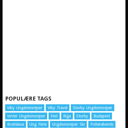
POPULÆRE TAGS
Viby Ungdomsrejser
Viby Travel
Storby Ungdomsrejser
Vinter Ungdomsrejser
Fest
Riga
Storby
Budapest
Bratislava
Ung Ferie
Ungdomsrejser Ski
Polterabends