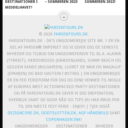
DESTINATIONER I
– SOMMEREN 2023
SOMMEREN 2022!
MIDDELHAVET!
© 2026
FARSENTOURS.DK
.
FARSENTOURS.DK - DK'S UNGDOMSREJSE SITE NR. 1 ER EN
DEL AF FARSEN® IMPERIET OG VI GIVER DIG DE SENESTE
NYHEDER OG TILBUD OM UNGDOMSFERIER TIL BL.A. ALANYA
(TYRKIET), HERSONISSOS (GRÆKENLAND), SUNNY BEACH OG
GOLDEN SANDS (BULGARIEN), LLORET DE MAR OG MAGALUF
(SPANIEN) OG BAD GASTEIN I ØSTRIG | EN UNGDOMSREJSE
ER EN FED FERIEFORM FOR DIG OG DINE VENNER TIL NOGLE
AF EUROPAS MEST ACTIONPACKED PARTY-DESTINATIONER
OG PÅ FARSENTOURS.DK GIVER VI DIG INSPIRATION,
OVERBLIK SAMT DE GODE RÅD OG TIPS DU HAR BRUG FOR
TIL DIN NÆSTE FEST-FERIE - ENJOY! | TJEK OGSÅ
DEZIGNCORE.DK
,
GODTELOTTEN.DK
,
AGF HÅNDBOLD
SAMT
COPENHAGEN INK
!
UNGDOMSREJSER
DESTINATIONER
NYHEDER