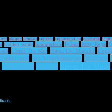
Ung Ferie
Ungdomsrejser Ski
Polterabends
Ungdo
Storby
Budapest
Bratislava
Party Rejse
F
Sommerferie
Tyrkiet
Golden Sands
st
Lloret De Mar
Platja De Magaluf
Ungd
ach
Grækenland
Sol Ungdomsrejse
Mallorca
Rejser For Unge
Rhodos
e
Farsentours
lhavet!