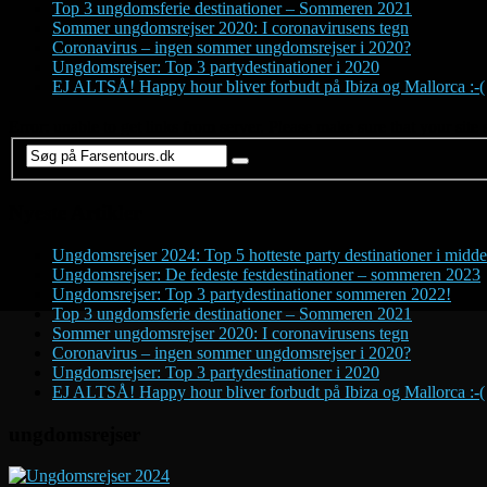
Top 3 ungdomsferie destinationer – Sommeren 2021
Sommer ungdomsrejser 2020: I coronavirusens tegn
Coronavirus – ingen sommer ungdomsrejser i 2020?
Ungdomsrejser: Top 3 partydestinationer i 2020
EJ ALTSÅ! Happy hour bliver forbudt på Ibiza og Mallorca :-(
Error: unable to get links from server. Please make sure that your site 
Nyeste Artikler
Ungdomsrejser 2024: Top 5 hotteste party destinationer i midde
Ungdomsrejser: De fedeste festdestinationer – sommeren 2023
Ungdomsrejser: Top 3 partydestinationer sommeren 2022!
Top 3 ungdomsferie destinationer – Sommeren 2021
Sommer ungdomsrejser 2020: I coronavirusens tegn
Coronavirus – ingen sommer ungdomsrejser i 2020?
Ungdomsrejser: Top 3 partydestinationer i 2020
EJ ALTSÅ! Happy hour bliver forbudt på Ibiza og Mallorca :-(
ungdomsrejser