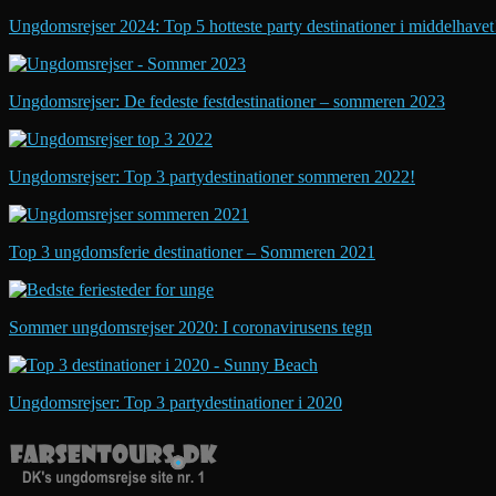
Ungdomsrejser 2024: Top 5 hotteste party destinationer i middelhavet
Ungdomsrejser: De fedeste festdestinationer – sommeren 2023
Ungdomsrejser: Top 3 partydestinationer sommeren 2022!
Top 3 ungdomsferie destinationer – Sommeren 2021
Sommer ungdomsrejser 2020: I coronavirusens tegn
Ungdomsrejser: Top 3 partydestinationer i 2020