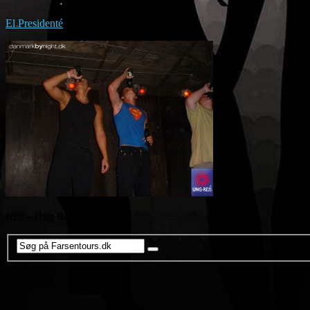
El Presidenté
|
28. oktober
|
Kos – Ung Rejs party!