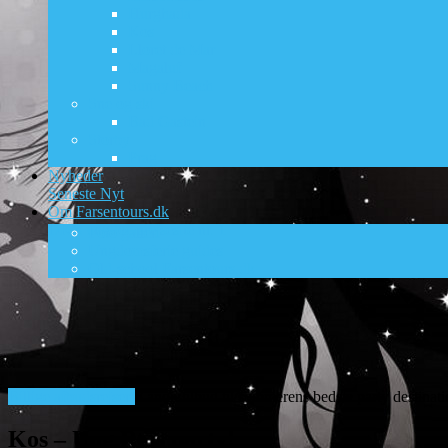
Hurghada
Kos
Lloret de Mar
Magaluf
Sunny Beach
Sne og ski
Bad Gastein
Storby
Prag
Nyheder
Seneste Nyt
Om Farsentours.dk
DK’s ungdomsrejsesite nr. 1
Foto galleri
Ungdomsferie guides
Old-school Farsentours.dk
Billige afbudsrejser!
Kanon tilbud til sommerens bedste party destinati
Kos – Ung Rejs party!