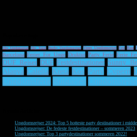
Populære tags
Riga
Storby Ungdomsrejser
Vinter Ungdomsrejser
Fest
Viby Ungdomsrejser
Viby Travel
Ferier For Unge
Druktur
Party Ferie
Ferie Fe
Barcelona
DUF Rejser
DUF
Festdestinationer
Sunny Be
Cypern
Alanya
Calella
Kreta
Kos
Party
Bulgarien
Ungdomsrejs
Ungdomsferie
Nyeste Artikler
Ungdomsrejser 2024: Top 5 hotteste party destinationer i midde
Ungdomsrejser: De fedeste festdestinationer – sommeren 2023
Ungdomsrejser: Top 3 partydestinationer sommeren 2022!