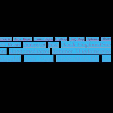
Tilbud
UngRejs
Ung Rejs
Uptours
msrejser
Unge Rejser
Pissup Rejser
Dansk UngdomsFerie
est Rejser
Drukrejser
Ibiza
om
Ungdomscharter
Sommer Ungdomsrejse
Ayia Napa
Farsentours.dk
Sol
Magaluf