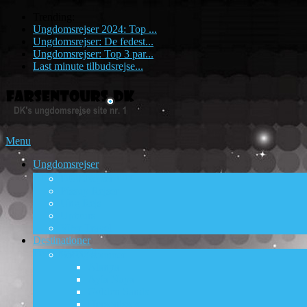
Trending:
Ungdomsrejser 2024: Top ...
Ungdomsrejser: De fedest...
Ungdomsrejser: Top 3 par...
Last minute tilbudsrejse...
Menu
Ungdomsrejser
Ungdomsrejsebureauer
DUF Rejser
Pissup Rejser
Ung Rejs
Uptours
Viby Travel
Destinationer
Fede Rejsemål
Sol og sommer
Alanya
Ayia Napa
Golden Sands
Hersonissos