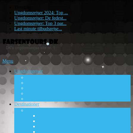
Trending:
Ungdomsrejser 2024: Top ...
Ungdomsrejser: De fedest...
Ungdomsrejser: Top 3 par...
Last minute tilbudsrejse...
Menu
Ungdomsrejser
Ungdomsrejsebureauer
DUF Rejser
Pissup Rejser
Ung Rejs
Uptours
Viby Travel
Destinationer
Fede Rejsemål
Sol og sommer
Alanya
Ayia Napa
Golden Sands
Hersonissos