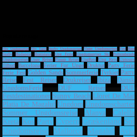
Populære tags
Riga
Storby Ungdomsrejser
Vinter Ungdomsrejser
Fest
Viby Ungdomsrejser
Viby Travel
Ung Ferie
Ungdomsrejser Ski
Polterabends
Storby
Budapest
Bratislava
UngRejs
Ung Rejs
Uptours
Ungdomsrejser
Unge Rejser
Pissup Rejser
Ferier For Unge
Druktur
Party Ferie
Barcelona
Tilbud
Party
Sommerferie
Tyrkiet
Golden Sands
Ferie Fest
Dansk
Rejse
Fest Rejser
Drukrejser
Ibiza
UngdomsFerie
DUF Rejser
DUF
Lloret De Mar
Festdestinationer
Sunny Beach
Platja De Magaluf
Ungdom
Ungdomscharter
Alanya
Calella
Sommer Ungdomsrejse
Cypern
Grækenland
Sol
Kreta
Kos
Party
Ayia
Ungdomsrejse
Mallorca
Magaluf