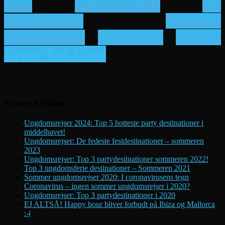
Napa
Farsentours.dk
Sol
Bulgarien
Ungdomsferie
Rhodos
Ungdomsrejse
Farsentours
Rejser For Unge
Nyeste Artikler
Ungdomsrejser 2024: Top 5 hotteste party destinationer i
middelhavet!
Ungdomsrejser: De fedeste festdestinationer – sommeren
2023
Ungdomsrejser: Top 3 partydestinationer sommeren 2022!
Top 3 ungdomsferie destinationer – Sommeren 2021
Sommer ungdomsrejser 2020: I coronavirusens tegn
Coronavirus – ingen sommer ungdomsrejser i 2020?
Ungdomsrejser: Top 3 partydestinationer i 2020
EJ ALTSÅ! Happy hour bliver forbudt på Ibiza og Mallorca
:-(