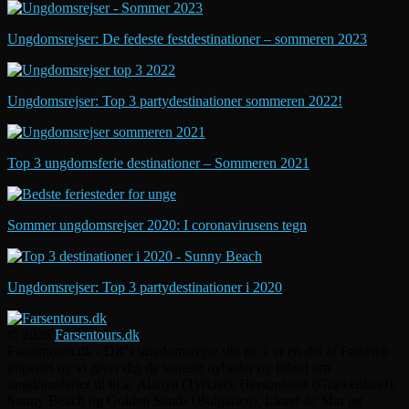
Ungdomsrejser: De fedeste festdestinationer – sommeren 2023
Ungdomsrejser: Top 3 partydestinationer sommeren 2022!
Top 3 ungdomsferie destinationer – Sommeren 2021
Sommer ungdomsrejser 2020: I coronavirusens tegn
Ungdomsrejser: Top 3 partydestinationer i 2020
© 2026
Farsentours.dk
.
Farsentours.dk - DK's ungdomsrejse site nr. 1 er en del af Farsen®
imperiet og vi giver dig de seneste nyheder og tilbud om
ungdomsferier til bl.a. Alanya (Tyrkiet), Hersonissos (Grækenland),
Sunny Beach og Golden Sands (Bulgarien), Lloret de Mar og