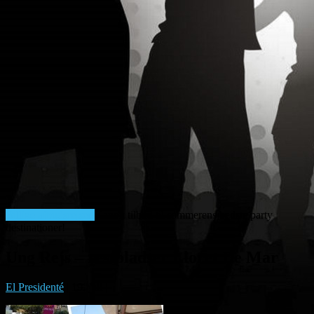
Billige afbudsrejser!
Kanon tilbud til sommerens bedste party
destinationer!
Ung Rejs – restpladser Lloret De Mar
El Presidenté
|
19. juli
|