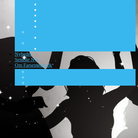
Hurghada
Kos
Lloret de Mar
Magaluf
Sunny Beach
Sne og ski
Bad Gastein
Storby
Prag
Nyheder
Seneste Nyt
Om Farsentours.dk
DK’s ungdomsrejsesite nr. 1
Foto galleri
Ungdomsferie guides
Old-school Farsentours.dk