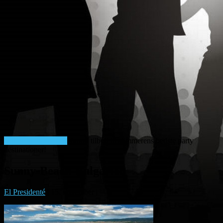
Billige afbudsrejser!
Kanon tilbud til sommerens bedste party
destinationer!
Sunny-Beach-Bulgarien
El Presidenté
|
15. november
|