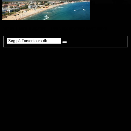
Sunny Beach Bulgarien – Fed ungdomsrejse destination!