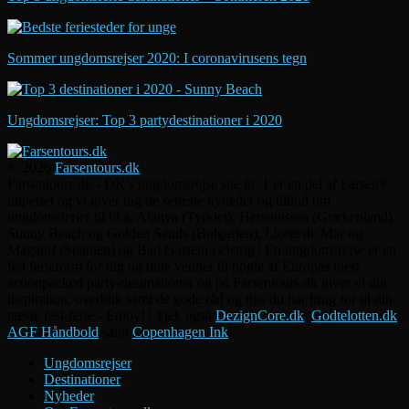
Sommer ungdomsrejser 2020: I coronavirusens tegn
Ungdomsrejser: Top 3 partydestinationer i 2020
© 2026
Farsentours.dk
.
Farsentours.dk - DK's ungdomsrejse site nr. 1 er en del af Farsen®
imperiet og vi giver dig de seneste nyheder og tilbud om
ungdomsferier til bl.a. Alanya (Tyrkiet), Hersonissos (Grækenland),
Sunny Beach og Golden Sands (Bulgarien), Lloret de Mar og
Magaluf (Spanien) og Bad Gastein i Østrig | En ungdomsrejse er en
fed ferieform for dig og dine venner til nogle af Europas mest
actionpacked party-destinationer og på Farsentours.dk giver vi dig
inspiration, overblik samt de gode råd og tips du har brug for til din
næste fest-ferie - Enjoy! | Tjek også
DezignCore.dk
,
Godtelotten.dk
,
AGF Håndbold
samt
Copenhagen Ink
!
Ungdomsrejser
Destinationer
Nyheder