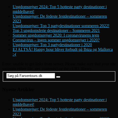
Ungdomsrejser 2024: Top 5 hotteste party destinationer i
middelhavet!
Ungdomsrejser: De fedeste festdestinationer – sommeren
2023
Ungdomsrejser: Top 3 partydestinationer sommeren 2022!
Top 3 ungdomsferie destinationer – Sommeren 2021
Sommer ungdomsrejser 2020: I coronavirusens tegn
Coronavirus – ingen sommer ungdomsrejser i 2020?
Ungdomsrejser: Top 3 partydestinationer i 2020
EJ ALTSÅ! Happy hour bliver forbudt på Ibiza og Mallorca
:-(
Error: unable to get links from server. Please make sure that your site
supports either file_get_contents() or the cURL library.
Nyeste Artikler
Ungdomsrejser 2024: Top 5 hotteste party destinationer i
middelhavet!
Ungdomsrejser: De fedeste festdestinationer – sommeren
2023