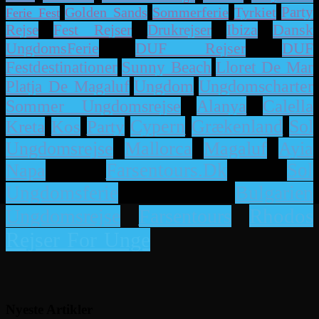
Party
Sommerferie
Tyrkiet
Golden Sands
Ferie Fest
Dansk
Rejse
Fest Rejser
Drukrejser
Ibiza
UngdomsFerie
DUF Rejser
DUF
Lloret De Mar
Festdestinationer
Sunny Beach
Platja De Magaluf
Ungdom
Ungdomscharter
Alanya
Calella
Sommer Ungdomsrejse
Cypern
Grækenland
Sol
Kreta
Kos
Party
Ayia
Ungdomsrejse
Mallorca
Magaluf
Napa
Farsentours.dk
Sol
Bulgarien
Ungdomsferie
Rhodos
Ungdomsrejse
Farsentours
Rejser For Unge
Nyeste Artikler