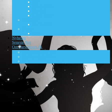
Kos
Lloret de Mar
Magaluf
Sunny Beach
Sne og ski
Bad Gastein
Storby
Prag
Nyheder
Seneste Nyt
Om Farsentours.dk
DK’s ungdomsrejsesite nr. 1
Foto galleri
Ungdomsferie guides
Old-school Farsentours.dk