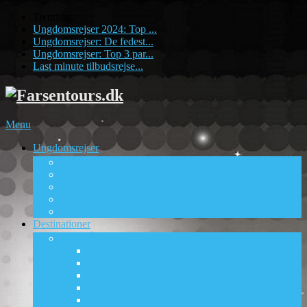
Trending:
Ungdomsrejser 2024: Top ...
Ungdomsrejser: De fedest...
Ungdomsrejser: Top 3 par...
Last minute tilbudsrejse...
Menu
Ungdomsrejser
Ungdomsrejsebureauer
DUF Rejser
Pissup Rejser
Ung Rejs
Uptours
Viby Travel
Destinationer
Fede Rejsemål
Sol og sommer
Alanya
Ayia Napa
Golden Sands
Hersonissos
Hurghada