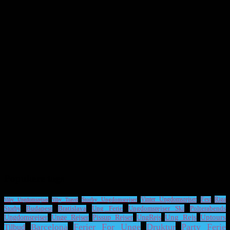
Populære tags
Riga
Storby Ungdomsrejser
Vinter Ungdomsrejser
Fest
Viby Ungdomsrejser
Viby Travel
Ung Ferie
Ungdomsrejser Ski
Polterabends
Storby
Budapest
Bratislava
UngRejs
Ung Rejs
Uptours
Ungdomsrejser
Unge Rejser
Pissup Rejser
Ferier For Unge
Druktur
Party Ferie
Barcelona
Tilbud