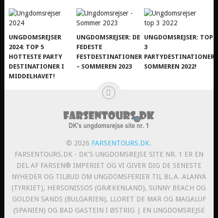
UNGDOMSREJSER
UNGDOMSREJSER: DE
UNGDOMSREJSER: TOP
2024: TOP 5
FEDESTE
3
HOTTESTE PARTY
FESTDESTINATIONER
PARTYDESTINATIONER
DESTINATIONER I
– SOMMEREN 2023
SOMMEREN 2022!
MIDDELHAVET!
© 2026
FARSENTOURS.DK
.
FARSENTOURS.DK - DK'S UNGDOMSREJSE SITE NR. 1 ER EN
DEL AF FARSEN® IMPERIET OG VI GIVER DIG DE SENESTE
NYHEDER OG TILBUD OM UNGDOMSFERIER TIL BL.A. ALANYA
(TYRKIET), HERSONISSOS (GRÆKENLAND), SUNNY BEACH OG
GOLDEN SANDS (BULGARIEN), LLORET DE MAR OG MAGALUF
(SPANIEN) OG BAD GASTEIN I ØSTRIG | EN UNGDOMSREJSE