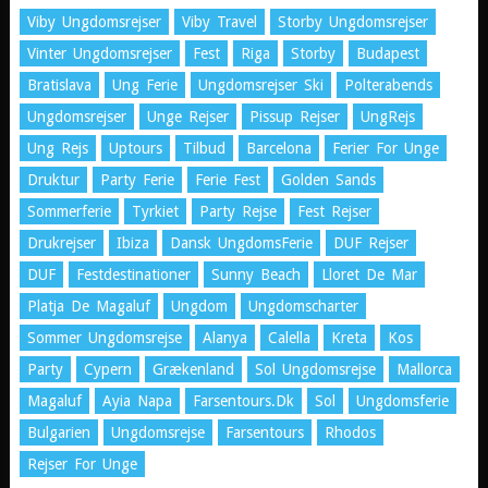
Viby Ungdomsrejser
Viby Travel
Storby Ungdomsrejser
Vinter Ungdomsrejser
Fest
Riga
Storby
Budapest
Bratislava
Ung Ferie
Ungdomsrejser Ski
Polterabends
Ungdomsrejser
Unge Rejser
Pissup Rejser
UngRejs
Ung Rejs
Uptours
Tilbud
Barcelona
Ferier For Unge
Druktur
Party Ferie
Ferie Fest
Golden Sands
Sommerferie
Tyrkiet
Party Rejse
Fest Rejser
Drukrejser
Ibiza
Dansk UngdomsFerie
DUF Rejser
DUF
Festdestinationer
Sunny Beach
Lloret De Mar
Platja De Magaluf
Ungdom
Ungdomscharter
Sommer Ungdomsrejse
Alanya
Calella
Kreta
Kos
Party
Cypern
Grækenland
Sol Ungdomsrejse
Mallorca
Magaluf
Ayia Napa
Farsentours.dk
Sol
Ungdomsferie
Bulgarien
Ungdomsrejse
Farsentours
Rhodos
Rejser For Unge