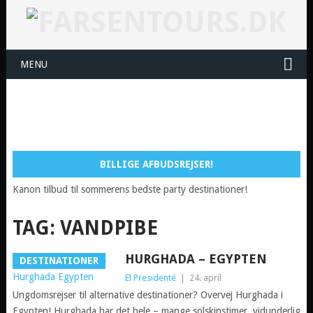
MENU
BILLIGE AFBUDSREJSER!
Kanon tilbud til sommerens bedste party destinationer!
TAG:
VANDPIBE
HURGHADA – EGYPTEN
DESTINATIONER
El Presidenté
|
24. april
Ungdomsrejser til alternative destinationer? Overvej Hurghada i
Egypten! Hurghada har det hele – mange solskinstimer, vidunderlig