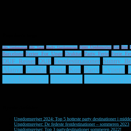
Populære tags
Riga
Storby Ungdomsrejser
Vinter Ungdomsrejser
Fest
Viby Ungdomsrejser
Viby Travel
Ferier For Unge
Druktur
Party Ferie
Ferie Fe
Barcelona
DUF Rejser
DUF
Festdestinationer
Sunny Be
Cypern
Alanya
Calella
Kreta
Kos
Party
Bulgarien
Ungdomsrejs
Ungdomsferie
Nyeste Artikler
Ungdomsrejser 2024: Top 5 hotteste party destinationer i midde
Ungdomsrejser: De fedeste festdestinationer – sommeren 2023
Ungdomsrejser: Top 3 partydestinationer sommeren 2022!