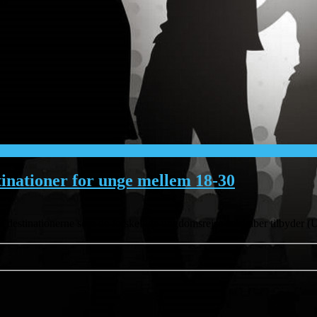
tinationer for unge mellem 18-30
til destinationerne som de forskellige ungdomsrejse-selskaber tilbyder (