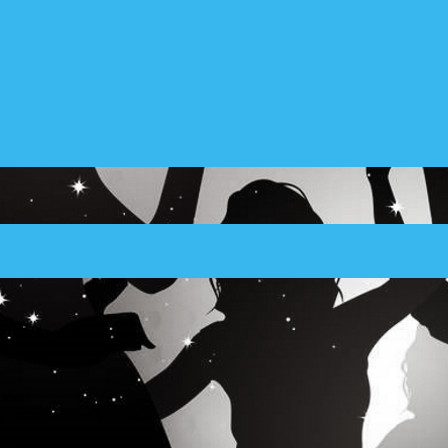
oner!
0