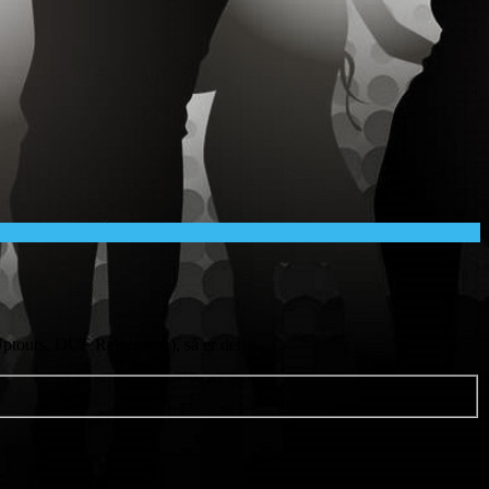
Uptours, DUF Rejser osv.), så er det