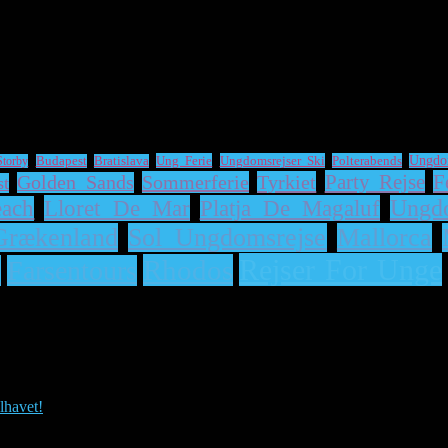
Ung Ferie
Ungdomsrejser Ski
Polterabends
Ungdo
Storby
Budapest
Bratislava
Party Rejse
F
Sommerferie
Tyrkiet
Golden Sands
st
Lloret De Mar
Platja De Magaluf
Ungd
ach
Grækenland
Sol Ungdomsrejse
Mallorca
Rejser For Unge
Rhodos
e
Farsentours
lhavet!