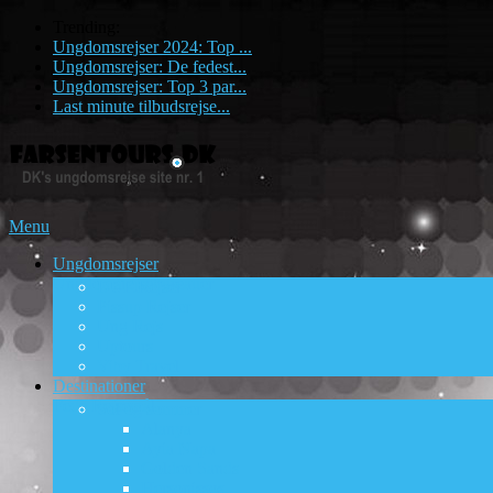
Trending:
Ungdomsrejser 2024: Top ...
Ungdomsrejser: De fedest...
Ungdomsrejser: Top 3 par...
Last minute tilbudsrejse...
Menu
Ungdomsrejser
Ungdomsrejsebureauer
DUF Rejser
Pissup Rejser
Ung Rejs
Uptours
Viby Travel
Destinationer
Fede Rejsemål
Sol og sommer
Alanya
Ayia Napa
Golden Sands
Hersonissos