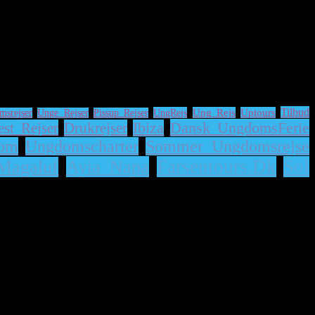
Tilbud
UngRejs
Ung Rejs
Uptours
msrejser
Unge Rejser
Pissup Rejser
Dansk UngdomsFerie
est Rejser
Drukrejser
Ibiza
om
Ungdomscharter
Sommer Ungdomsrejse
Ayia Napa
Farsentours.dk
Sol
Magaluf