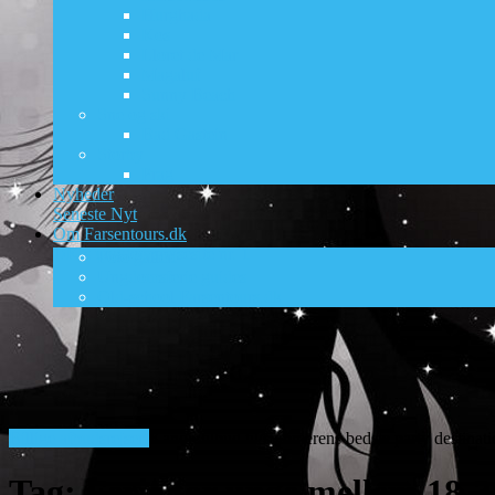
Hurghada
Kos
Lloret de Mar
Magaluf
Sunny Beach
Sne og ski
Bad Gastein
Storby
Prag
Nyheder
Seneste Nyt
Om Farsentours.dk
DK’s ungdomsrejsesite nr. 1
Foto galleri
Ungdomsferie guides
Old-school Farsentours.dk
Billige afbudsrejser!
Kanon tilbud til sommerens bedste party destinati
Tag:
Ferie for unge mellem 18-3