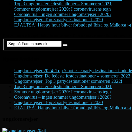
Top 3 ungdomsferie destinationer – Sommeren 2021
Sommer ungdomsrejser 2020: I coronavirusens tegn
Coronavirus – ingen sommer ungdomsrejser i 2020?
Ungdomsrejser: Top 3 partydestinationer i 2020
EJ ALTSÅ! Happy hour bliver forbudt på Ibiza og Mallorca :-(
Error: unable to get links from server. Please make sure that your site 
Nyeste Artikler
Ungdomsrejser 2024: Top 5 hotteste party destinationer i midde
Ungdomsrejser: De fedeste festdestinationer – sommeren 2023
Ungdomsrejser: Top 3 partydestinationer sommeren 2022!
Top 3 ungdomsferie destinationer – Sommeren 2021
Sommer ungdomsrejser 2020: I coronavirusens tegn
Coronavirus – ingen sommer ungdomsrejser i 2020?
Ungdomsrejser: Top 3 partydestinationer i 2020
EJ ALTSÅ! Happy hour bliver forbudt på Ibiza og Mallorca :-(
ungdomsrejser