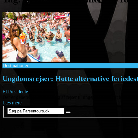
Destinationer
Ungdomsrejser: Hotte alternative feriedes
El Presidenté
|
2. marts
Der er generelt et stort udvalg af rejser til unge, men når det kommer 
Læs mere