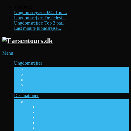
Trending:
Ungdomsrejser 2024: Top ...
Ungdomsrejser: De fedest...
Ungdomsrejser: Top 3 par...
Last minute tilbudsrejse...
Menu
Ungdomsrejser
Ungdomsrejsebureauer
DUF Rejser
Pissup Rejser
Ung Rejs
Uptours
Viby Travel
Destinationer
Fede Rejsemål
Sol og sommer
Alanya
Ayia Napa
Golden Sands
Hersonissos
Hurghada