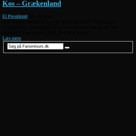
Kos – Grækenland
El Presidenté
|
23. februar
Kos i Grækenland var et af de første rejsemål i Farsentours
programmet. I samarbejde med Ung rejs blev den første rejse
arrangeret i sommeren 2000. Øen Kos byder
Læs mere