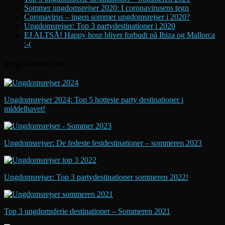
Sommer ungdomsrejser 2020: I coronavirusens tegn
Coronavirus – ingen sommer ungdomsrejser i 2020?
Ungdomsrejser: Top 3 partydestinationer i 2020
EJ ALTSÅ! Happy hour bliver forbudt på Ibiza og Mallorca
:-(
ungdomsrejser
Ungdomsrejser 2024: Top 5 hotteste party destinationer i
middelhavet!
Ungdomsrejser: De fedeste festdestinationer – sommeren 2023
Ungdomsrejser: Top 3 partydestinationer sommeren 2022!
Top 3 ungdomsferie destinationer – Sommeren 2021