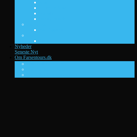
Kos
Lloret de Mar
Magaluf
Sunny Beach
Sne og ski
Bad Gastein
Storby
Prag
Nyheder
Seneste Nyt
Om Farsentours.dk
DK’s ungdomsrejsesite nr. 1
Foto galleri
Ungdomsferie guides
Old-school Farsentours.dk