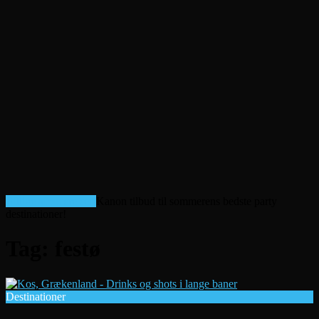
Billige afbudsrejser!
Kanon tilbud til sommerens bedste party
destinationer!
Tag:
festø
Destinationer