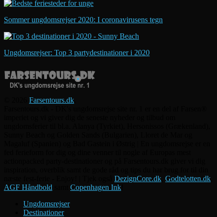
Sommer ungdomsrejser 2020: I coronavirusens tegn
Ungdomsrejser: Top 3 partydestinationer i 2020
© 2026
Farsentours.dk
.
Farsentours.dk - DK's ungdomsrejse site nr. 1 er en del af Farsen®
imperiet og vi giver dig de seneste nyheder og tilbud om
ungdomsferier til bl.a. Alanya (Tyrkiet), Hersonissos (Grækenland),
Sunny Beach og Golden Sands (Bulgarien), Lloret de Mar og
Magaluf (Spanien) og Bad Gastein i Østrig | En ungdomsrejse er en
fed ferieform for dig og dine venner til nogle af Europas mest
actionpacked party-destinationer og på Farsentours.dk giver vi dig
inspiration, overblik samt de gode råd og tips du har brug for til din
næste fest-ferie - Enjoy! | Tjek også
DezignCore.dk
,
Godtelotten.dk
,
AGF Håndbold
samt
Copenhagen Ink
!
Ungdomsrejser
Destinationer