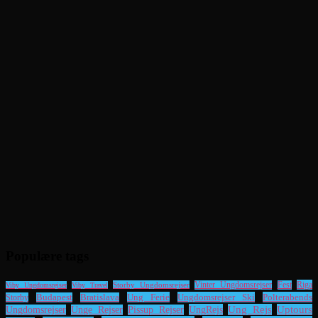
Populære tags
Riga
Storby Ungdomsrejser
Vinter Ungdomsrejser
Fest
Viby Ungdomsrejser
Viby Travel
Ung Ferie
Ungdomsrejser Ski
Polterabends
Storby
Budapest
Bratislava
UngRejs
Ung Rejs
Uptours
Ungdomsrejser
Unge Rejser
Pissup Rejser