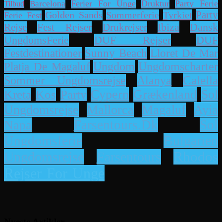
Ferier For Unge
Druktur
Party Ferie
Barcelona
Tilbud
Party
Sommerferie
Tyrkiet
Golden Sands
Ferie Fest
Dansk
Rejse
Fest Rejser
Drukrejser
Ibiza
UngdomsFerie
DUF Rejser
DUF
Lloret De Mar
Festdestinationer
Sunny Beach
Platja De Magaluf
Ungdom
Ungdomscharter
Alanya
Calella
Sommer Ungdomsrejse
Cypern
Grækenland
Sol
Kreta
Kos
Party
Ayia
Ungdomsrejse
Mallorca
Magaluf
Napa
Farsentours.dk
Sol
Bulgarien
Ungdomsferie
Rhodos
Ungdomsrejse
Farsentours
Rejser For Unge
Nyeste Artikler